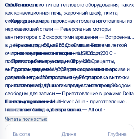
собой несколько типов теплового оборудования, таких
Особенности:
как конвекционная печь, жарочный шкаф, плита,
сковорода и т.п.
— Корпус и камера пароконвектомата изготовлены из
нержавеющей стали — Реверсивные моторы
вентиляторов с 2 скоростями вращения — Встроенная
в дверь светодиодная подсветка — Система легкой
- Конвекция +30…+260 С - Смешанное
очистки внутреннего стекла — USB порт,
приготовление конвекция+пар +30…+230 С -
позволяющий выгружать и загружать рецепты,
Приготовление на пару +35…+130 С
выгружать данные HACCP для сохранения в архиве и
— Программируемое управление: возможность
дальнейшего использования — Регулировка вытяжки
сохранения до 120 программ (до 6 этапов
при помощи воздушного клапана с электроприводом
приготовления), 40 из них предустановлены, 80
свободны для записи — Приготовление в режиме Delta
Панель управления:
Т с термощупом — Multi-level: All in - приготовление
нескольких блюд одновременно — All out -
Поставляется без кабеля и вилки.
— Емкостный сенсорный экран диагональю 5" —
приготовление нескольких блюд к одному времени
Читать полностью
Ручные режимы приготовления:
Функции:
Высота
Длина
Глубина