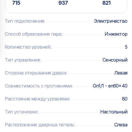
715
937
821
— Предварительный нагрев (1 уровень, половинная
загрузка, полная загрузка) — Регенерация — Расстойка
Тип подключения
:
Электричество
— Отложенный старт — Готовка в ночное время —
Быстрое охлаждение камеры
Способ образования пара
:
Инжектор
Количество уровней
:
5
Автоматическая мойка:
Тип управления
:
Сенсорный
— 2 программы автоматической мойки (легкая,
интенсивная) — Программа ополаскивания без
Сторона открывания двери
:
Левая
моющего средства
Совместимость с противнями
:
Gn1/1 - en60x40
Комплектация:
Расстояние между уровнями
:
80
— Гастроемкость GN 1/1 h20 - 2 шт.
Тип установки
:
Настольный
Расположение дверных петель
:
Слева