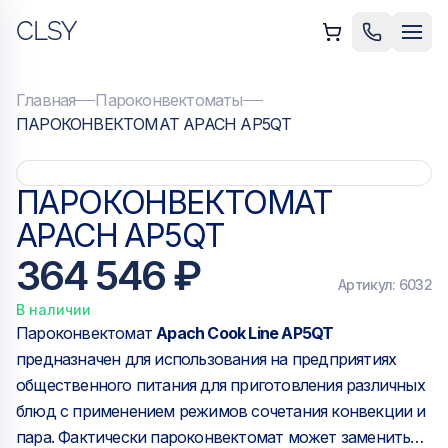
CLSY
ыть меню
Позвонить
Мен
Главная
Пароконвектоматы
ПАРОКОНВЕКТОМАТ APACH AP5QT
ПАРОКОНВЕКТОМАТ
APACH AP5QT
364 546 ₽
Артикул:
6032
В наличии
Пароконвектомат
Apach Cook Line AP5QT
предназначен для использования на предприятиях
общественного питания для приготовления различных
блюд с применением режимов сочетания конвекции и
пара. Фактически пароконвектомат может заменить