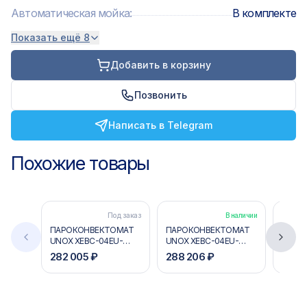
Автоматическая мойка
:
В комплекте
Показать ещё 8
Добавить в корзину
Позвонить
Написать в Telegram
Похожие товары
Под заказ
В наличии
ПАРОКОНВЕКТОМАТ
ПАРОКОНВЕКТОМАТ
ПАРО
UNOX XEBC-04EU-
UNOX XEBC-04EU-
UNOX 
E1RM
E1RM-MP
EPRM
282 005 ₽
288 206 ₽
516 0