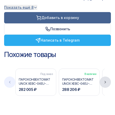
Показать ещё 8
Добавить в корзину
Позвонить
Написать в Telegram
Похожие товары
Под заказ
В наличии
ПАРОКОНВЕКТОМАТ
ПАРОКОНВЕКТОМАТ
ПАРО
UNOX XEBC-04EU-
UNOX XEBC-04EU-
UNOX 
E1RM
E1RM-MP
EPRM
282 005 ₽
288 206 ₽
516 0