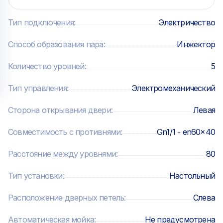
индикаторы нагрева (включения ТЭНов),
пароувлажнения (подачи воды в камеру для
Тип подключения
:
Электричество
выработки пара) — Ручные режимы приготовления:
Способ образования пара
:
Инжектор
Количество уровней
:
5
Тип управления
:
Электромеханический
Сторона открывания двери
:
Левая
Совместимость с противнями
:
Gn1/1 - en60x40
Расстояние между уровнями
:
80
Тип установки
:
Настольный
Расположение дверных петель
:
Слева
Автоматическая мойка
:
Не предусмотрена