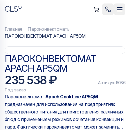
CLSY
ыть меню
Позвонить
Мен
Главная
Пароконвектоматы
ПАРОКОНВЕКТОМАТ APACH AP5QM
ПАРОКОНВЕКТОМАТ
APACH AP5QM
235 538 ₽
Артикул:
6036
Под заказ
Пароконвектомат
Apach Cook Line AP5QM
предназначен для использования на предприятиях
общественного питания для приготовления различных
блюд с применением режимов сочетания конвекции и
пара. Фактически пароконвектомат может заменить