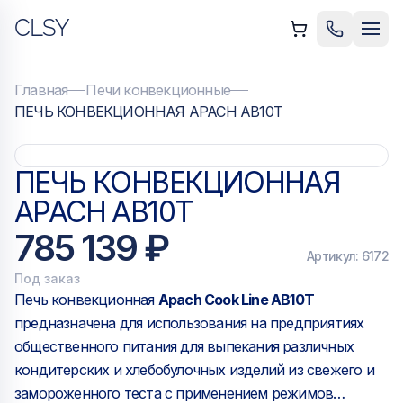
CLSY
ыть меню
Позвонить
Мен
Главная
Печи конвекционные
ПЕЧЬ КОНВЕКЦИОННАЯ APACH AB10T
ПЕЧЬ КОНВЕКЦИОННАЯ
APACH AB10T
785 139 ₽
Артикул:
6172
Под заказ
Печь конвекционная
Apach Cook Line AB10T
предназначена для использования на предприятиях
общественного питания для выпекания различных
кондитерских и хлебобулочных изделий из свежего и
замороженного теста с применением режимов