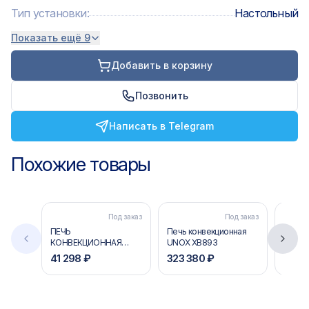
Тип установки
:
Настольный
Показать ещё 9
Добавить в корзину
Позвонить
Написать в Telegram
Похожие товары
Под заказ
Под заказ
ПЕЧЬ
Печь конвекционная
Печь 
КОНВЕКЦИОННАЯ
UNOX XB893
UNOX 
APACH AV03D
41 298 ₽
323 380 ₽
50 35