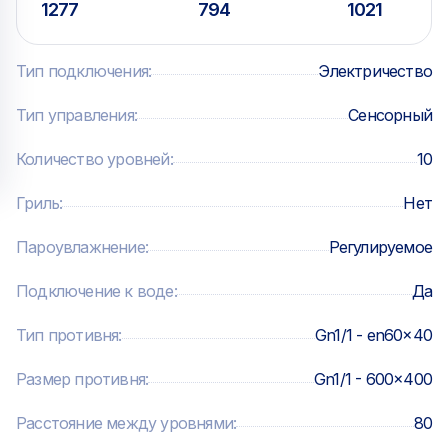
приготовления): 200 предустановленных, 200
ночное время — Поддержание блюд при температуре
1277
794
1021
свободных для записи — Ручные режимы
подачи после приготовления
приготовления:
Тип подключения
:
Электричество
Автоматическая мойка:
Тип управления
:
Сенсорный
— 3 программы автоматической мойки — 3 программы
Количество уровней
:
10
ополаскивания без моющего средства
Гриль
:
Нет
Комплектация:
Пароувлажнение
:
Регулируемое
— Противень 600x400 мм – 4 шт.
Подключение к воде
:
Да
Тип противня
:
Gn1/1 - en60x40
Размер противня
:
Gn1/1 - 600x400
Расстояние между уровнями
:
80