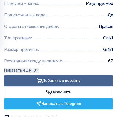
Технологии:
Пароувлажнение
:
Регулируемое
Подключение к воде
:
Да
— AIR.Plus: оптимальное распределение воздуха и
тепла внутри камеры — DRY.Plus: естественный отвод
Сторона открывания двери
:
Правая
влаги — STEAM.Plus: быстро создает необходимый
уровень влажности в камере
Тип противня
:
Gn1/1
Размер противня
:
Gn1/1
Расстояние между уровнями
:
67
Показать ещё 10
Добавить в корзину
Позвонить
Написать в Telegram