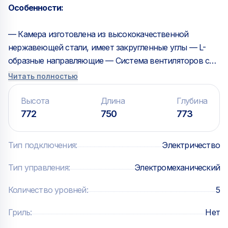
Особенности:
— Камера изготовлена из высококачественной
нержавеющей стали, имеет закругленные углы — L-
образные направляющие — Система вентиляторов с
реверсом — Двойное стекло дверцы — Встроенная в
Читать полностью
дверцу система сбора капель работает даже при
открытой двери — Освещение камеры LED-
Высота
Длина
Глубина
подсветкой, встроенной в дверь — Температурный
772
750
773
режим +80…+260 С
Тип подключения
:
Электричество
Панель управления:
Тип управления
:
Электромеханический
— Терморегулятор — Таймер — Рукоятка регулировки
Количество уровней
:
5
влажности — Кнопка включения пониженной
скорости вентилятора
Гриль
:
Нет