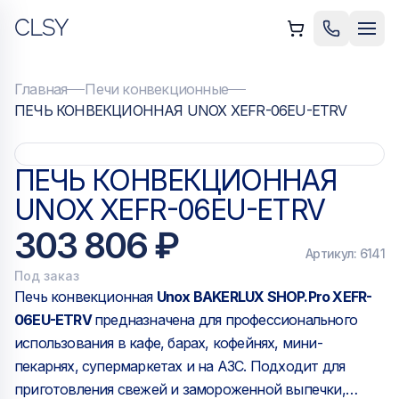
CLSY
ыть меню
Позвонить
Мен
Главная
Печи конвекционные
ПЕЧЬ КОНВЕКЦИОННАЯ UNOX XEFR-06EU-ETRV
ПЕЧЬ КОНВЕКЦИОННАЯ
UNOX XEFR-06EU-ETRV
303 806 ₽
Артикул:
6141
Под заказ
Печь конвекционная
Unox BAKERLUX SHOP.Pro XEFR-
06EU-ETRV
предназначена для профессионального
использования в кафе, барах, кофейнях, мини-
пекарнях, супермаркетах и на АЗС. Подходит для
приготовления свежей и замороженной выпечки,