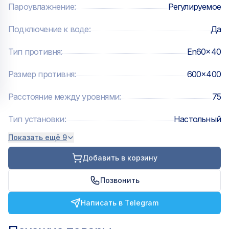
Пароувлажнение
:
Регулируемое
Технологии:
Подключение к воде
:
Да
— AIR.Plus: оптимальное распределение воздуха и
Тип противня
:
En60x40
тепла внутри камеры — DRY.Plus: естественный отвод
влаги — STEAM.Plus: быстро создает необходимый
Размер противня
:
600x400
уровень влажности в камере
Расстояние между уровнями
:
75
Тип установки
:
Настольный
Показать ещё 9
Добавить в корзину
Позвонить
Написать в Telegram