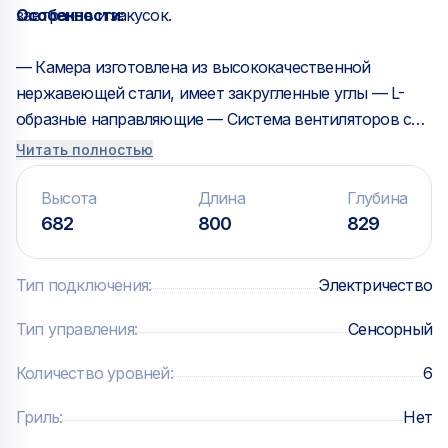
завтраков и закусок.
Особенности:
— Камера изготовлена из высококачественной
нержавеющей стали, имеет закругленные углы — L-
образные направляющие — Система вентиляторов с
реверсом — Двойное стекло дверцы — Освещение
Читать полностью
камеры LED-подсветкой, встроенной в дверь — WI-FI
Модуль — USB-порт
Высота
Длина
Глубина
682
800
829
Панель управления Touch:
Тип подключения
:
Электричество
— 2,4-дюймовый сенсорный дисплей — 99 ячеек
памяти для сохранения программ — Ручной режим
Тип управления
:
Сенсорный
позволяет быстро и интуитивно настроить процесс
Количество уровней
:
6
приготовления, до 9 шагов — Регулировка влажности
с шагом 20% — Регулировка температуры в диапазоне
Гриль
:
Нет
+30…+260 С