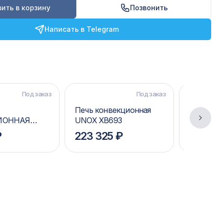
ить в корзину
Позвонить
Написать в Telegram
Под заказ
Под заказ
Печь конвекционная
ПЕЧЬ
ИОННАЯ
UNOX XB693
КОНВЕ
43
UNOX X
₽
223 325 ₽
587 3