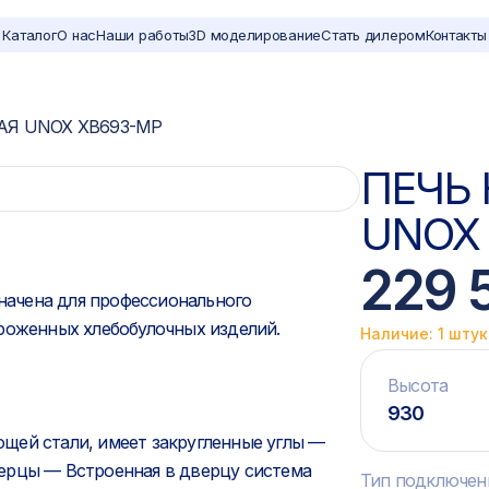
Каталог
О нас
Наши работы
3D моделирование
Стать дилером
Контакты
Я UNOX XB693-MP
ПЕЧЬ
UNOX
229 
начена для профессионального
роженных хлебобулочных изделий.
Наличие: 1 шту
Высота
930
щей стали, имеет закругленные углы —
ерцы — Встроенная в дверцу система
Тип подключен