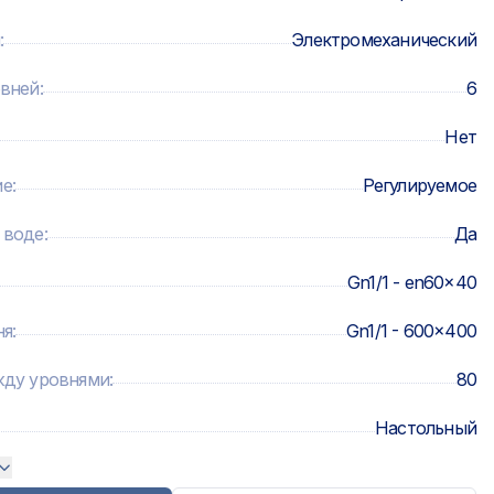
:
Электромеханический
овней
:
6
Нет
ие
:
Регулируемое
 воде
:
Да
Gn1/1 - en60x40
ня
:
Gn1/1 - 600x400
жду уровнями
:
80
Настольный