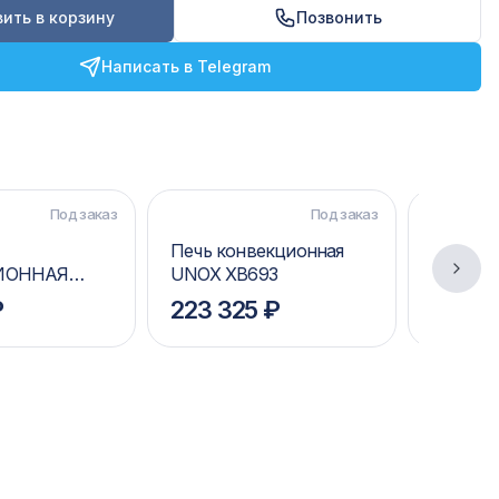
ить в корзину
Позвонить
Написать в Telegram
Под заказ
Под заказ
Печь конвекционная
ПЕЧЬ
ИОННАЯ
UNOX XB693
КОНВЕ
43
UNOX X
₽
223 325 ₽
229 5