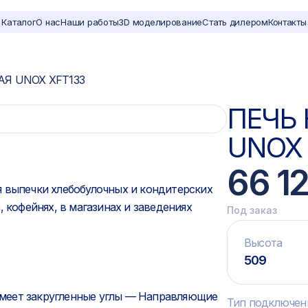
Каталог
О нас
Наши работы
3D моделирование
Стать дилером
Контакты
Я UNOX XFT133
ПЕЧЬ
UNOX 
66 12
 выпечки хлебобулочных и кондитерских
 кофейнях, в магазинах и заведениях
Под заказ
Высота
509
меет закругленные углы — Направляющие
Тип подключен