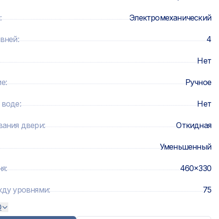
:
Электромеханический
овней
:
4
Нет
ие
:
Ручное
 воде
:
Нет
вания двери
:
Откидная
Уменьшенный
ня
:
460x330
жду уровнями
:
75
0