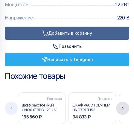
Мощность
:
1.2 кВт
Напряжение
:
220 В
Добавить в корзину
Позвонить
Написать в Telegram
Похожие товары
Под заказ
Под заказ
Шкаф расстоечный
ШКАФ РАССТОЕЧНЫЙ
ШКАФ
UNOX XEBPC-12EU-V
UNOX XLT193
UNOX 
165 560 ₽
94 833 ₽
159 3