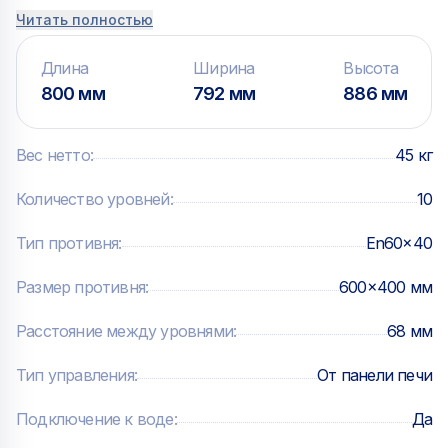
печами серии BAKERLUX SHOP.Pro Особенности: –
Читать полностью
Встроенные датчики для точного контроля
температуры и влажности – Максимальная
Длина
Ширина
Высота
температура +50 С – Верхняя панель с защитой от
800 мм
792 мм
886 мм
образования конденсата – Стеклянная дверца
обеспечивает визуальный контроль за процессом
Вес нетто
:
45 кг
расстойки – Регулируемые по высоте ножки Противни
и гастроемкости в комплект не входят. Для установки
Количество уровней
:
10
в колонну могут понадобиться дополнительные
Тип противня
:
En60x40
аксессуары.
Размер противня
:
600x400 мм
Расстояние между уровнями
:
68 мм
Тип управления
:
От панели печи
Подключение к воде
:
Да