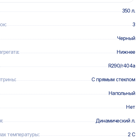
350 л.
лок
:
3
Черный
грегата
:
Нижнее
:
R290/r404a
итрины
:
С прямым стеклом
Напольный
Нет
я
:
Динамический л.
max температуры
:
2 C