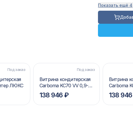
Показать ещё 4
Добав
Под заказ
Под заказ
дитерская
Витрина кондитерская
Витрина к
итер ЛЮКС
Carboma KC70 VV 0,9-1
Carboma K
STANDARD 9006-9005
STANDARD
138 946 ₽
138 946
(ВХСв-0,9д Carboma
(ВХСв-0,9
Cube Люкс ТЕХНО)
Cube Люкс
Золото)