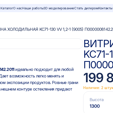
Каталог
О нас
Наши работы
3D моделирование
Стать дилером
Контакты
А ХОЛОДИЛЬНАЯ KC71-130 VV 1,2-1 (9005) П0000008142.2
ВИТР
KC71-1
П0000
142.2011
идеально подходит для любой
199 
Дает возможность легко менять и
ом экспозиции продуктов. Ровные грани
Наличие: 2 шту
 внешнем контуре остекления придают
Высота
1300