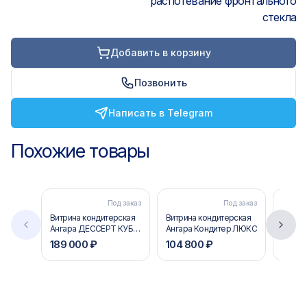
распотевание фронтального
стекла
Добавить в корзину
Позвонить
Написать в Telegram
Похожие товары
Под заказ
Под заказ
Витрина кондитерская
Витрина кондитерская
Витри
Ангара ДЕССЕРТ КУБ
Ангара Кондитер ЛЮКС
Carbom
(premium)
STAND
189 000 ₽
104 800 ₽
138 
(ВХСв
Cube 