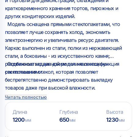
и торговли для демонстрации, охлаждения и
кратковременного хранения тортов, пирожных и
других кондитерских изделий.
Модель оснащена прямыми стеклопакетами, что
позволяет лучше сохранять холод, экономить
электроэнергию и увеличивать ресурс двигателя.
Каркас выполнен из стали, полки из нержавеющей
стали, а боковины - из искусственного камня;
раздвижные задние двери так же оснащены
Особенностью данной модели является функция
стеклопакетами.
распотевания стекол, которая позволяет
беспрепятственно демонстрировать выкладку
товаров даже при высокой влажности.
Читать полностью
Длина
Глубина
Высота
1200
650
1230
мм
мм
мм