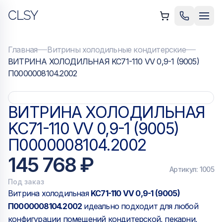
CLSY
ыть меню
Позвонить
Мен
Главная
Витрины холодильные кондитерские
ВИТРИНА ХОЛОДИЛЬНАЯ KC71-110 VV 0,9-1 (9005)
П0000008104.2002
ВИТРИНА ХОЛОДИЛЬНАЯ
KC71-110 VV 0,9-1 (9005)
П0000008104.2002
145 768 ₽
Артикул:
1005
Под заказ
Витрина холодильная
KC71-110 VV 0,9-1 (9005)
П0000008104.2002
идеально подходит для любой
конфигурации помещений кондитерской, пекарни,