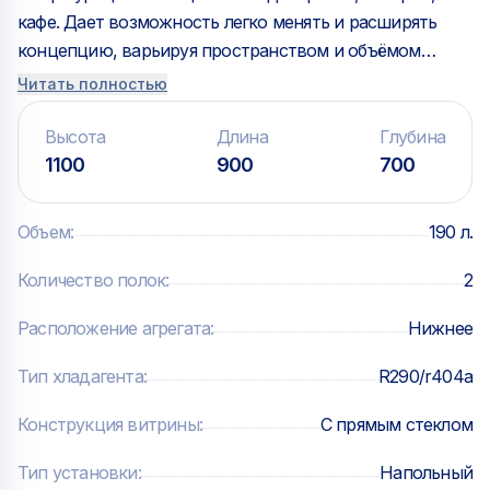
кафе. Дает возможность легко менять и расширять
концепцию, варьируя пространством и объёмом
экспозиции продуктов. Ровные грани стеклопакетов и
Читать полностью
отсутствие соединительных планок во внешнем
контуре остекления придают витринам легкость и
Высота
Длина
Глубина
эффект бесконечности.
1100
900
700
Особенности:
— Компрессор европейского производства
Объем
:
190 л.
— Электронный блок управления
— Корпус сталь/пластик
Количество полок
:
2
— Термоизоляция корпуса - пенополиуретан
Расположение агрегата
:
Нижнее
— Остекление - структурный стеклопакет
— Охлаждаемые стеклянные полки
Тип хладагента
:
R290/r404a
— LED-подсветка каждой полки
— Регулируемые по уровню полки
Конструкция витрины
:
С прямым стеклом
— Встроенные ценникодержатели
Тип установки
:
Напольный