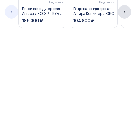
Под заказ
Под заказ
Витрина кондитерская
Витрина кондитерская
Витри
Ангара ДЕССЕРТ КУБ
Ангара Кондитер ЛЮКС
Carbom
(premium)
STAND
189 000 ₽
104 800 ₽
138 
(ВХСв
Cube 