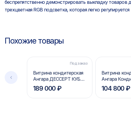
беспрепятственно демонстрировать выкладку товаров д
трехцветная RGB подсветка, которая легко регулируется 
Похожие товары
Под заказ
Витрина кондитерская
Витрина кон
Ангара ДЕССЕРТ КУБ
Ангара Конд
(premium)
189 000 ₽
104 800 ₽