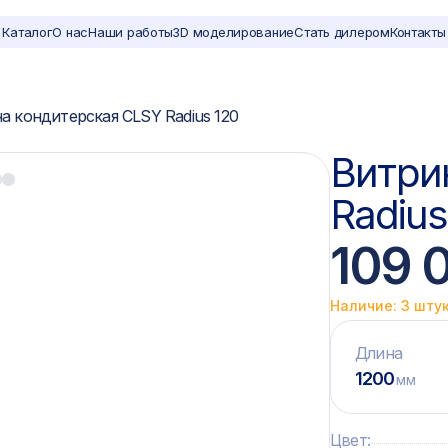
Каталог
О нас
Наши работы
3D моделирование
Стать дилером
Контакты
а кондитерская CLSY Radius 120
Витри
Radius
109 
Наличие: 3 шту
Длина
1200
мм
Цвет
: