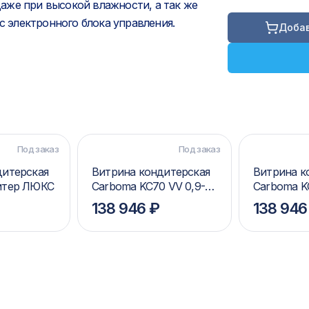
аже при высокой влажности, а так же
с электронного блока управления.
Добав
Под заказ
Под заказ
дитерская
Витрина кондитерская
Витрина к
итер ЛЮКС
Carboma KC70 VV 0,9-1
Carboma K
STANDARD 9006-9005
STANDARD
138 946 ₽
138 946
(ВХСв-0,9д Carboma
(ВХСв-0,9
Cube Люкс ТЕХНО)
Cube Люкс
Золото)