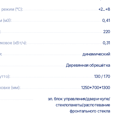
 режим (°C)
:
+2...+8
 (м3)
:
0,41
:
220
ковое (кВт/ч)
:
0,31
я
:
динамический
Деревянная обрешётка
утто)
:
130 / 170
ковке (мм)
:
1250*700*1300
эл. блок управления/двери-купе/
стеклопакеты/распотевание
фронтального стекла