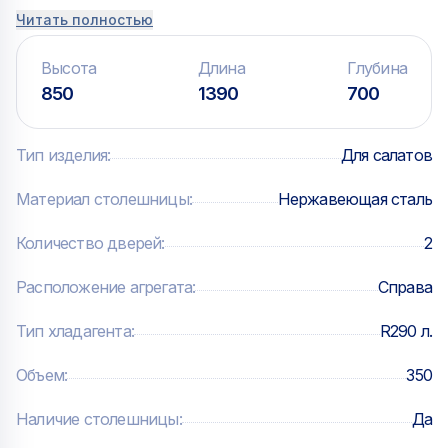
приготовления салатов, бутербродов и суши.
Читать полностью
Конструкция стола включает в себя столешницу и
холодильную камеру.
Высота
Длина
Глубина
850
1390
700
Тип изделия
:
Для салатов
Материал столешницы
:
Нержавеющая сталь
Количество дверей
:
2
Расположение агрегата
:
Справа
Тип хладагента
:
R290 л.
Объем
:
350
Наличие столешницы
:
Да