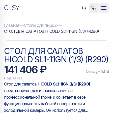
CLSY
ыть меню
Позвонить
Мен
Главная
Столы для пиццы
СТОЛ ДЛЯ САЛАТОВ HICOLD SL1-11GN (1/3) (R290)
СТОЛ ДЛЯ САЛАТОВ
HICOLD SL1-11GN (1/3) (R290)
141 406 ₽
Артикул:
3414
Под заказ
Стол для салатов
HICOLD SL1-11GN (1/3) (R290)
предназначен для использования на
профессиональной кухне и сочетает в себе
функциональность рабочей поверхности и
холодильной камеры. Он используется для