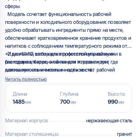
сферы.
Модель сочетает функциональность рабочей
поверхности и холодильного оборудования: позволяет
удобно обрабатывать ингредиенты прямо на месте,
обеспечивает кратковременное хранение продуктов и
напитков с соблюдением температурного режима от
+2 до +10 °C, отличается простотой управления
Идеальный выбор для профессиональной кухни в
благодаря электронной панели и гарантирует
ресторанах, барах, а также для торговых зон, где
долговечность и гигиеничность за счёт рабочей
важны эргономичность и надёжность.
поверхности из нержавеющей стали.
Читать полностью
Длина
Глубина
Высота
1485
700
990
мм
мм
мм
Материал корпуса
:
нержавеющая сталь
Материал столешницы
:
гранит