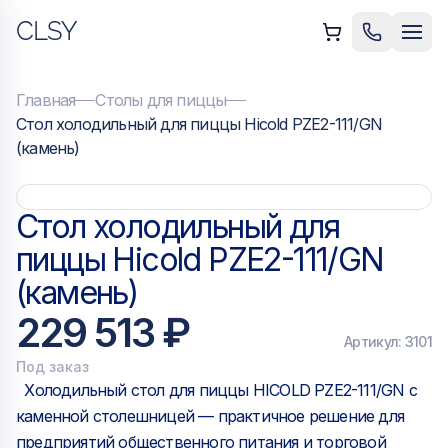
CLSY
ыть меню
Позвонить
Мен
Главная
Столы для пиццы
Стол холодильный для пиццы Hicold PZE2-111/GN
(камень)
Стол холодильный для
пиццы Hicold PZE2-111/GN
(камень)
229 513 ₽
Артикул:
3101
Под заказ
Холодильный стол для пиццы HICOLD PZE2-111/GN с
каменной столешницей — практичное решение для
предприятий общественного питания и торговой