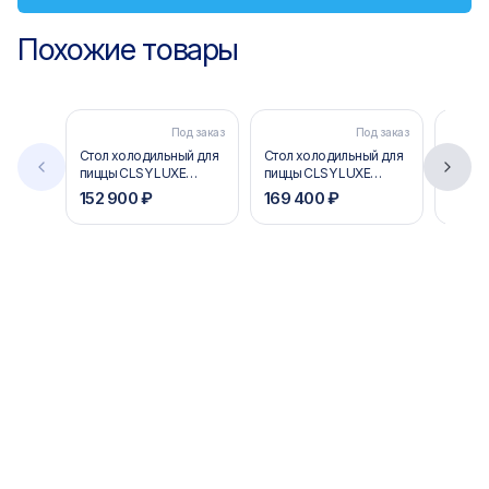
Похожие товары
Под заказ
Под заказ
Стол холодильный для
Стол холодильный для
Стол 
пиццы CLSY LUXE
пиццы CLSY LUXE
пиццы 
Saladetta 1,485
Saladetta 1,970
150 (к
152 900 ₽
169 400 ₽
147 