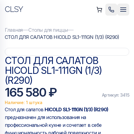
CLSY
ыть меню
Позвонить
Мен
Главная
Столы для пиццы
СТОЛ ДЛЯ САЛАТОВ HICOLD SL1-111GN (1/3) (R290)
СТОЛ ДЛЯ САЛАТОВ
HICOLD SL1-111GN (1/3)
(R290)
165 580 ₽
Артикул:
3415
Наличие: 1 штука
Стол для салатов
HICOLD SL1-111GN (1/3) (R290)
предназначен для использования на
профессиональной кухне и сочетает в себе
функциональность рабочей поверхности и