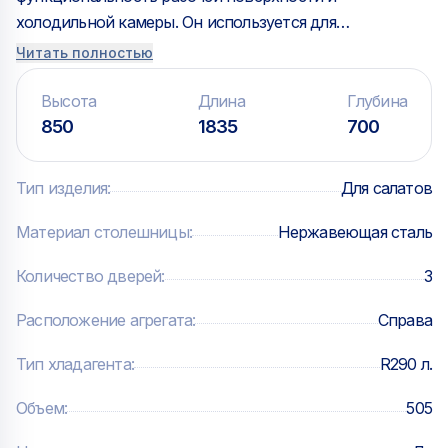
холодильной камеры. Он используется для
приготовления салатов, бутербродов и суши.
Читать полностью
Конструкция стола включает в себя столешницу и
холодильную камеру.
Высота
Длина
Глубина
850
1835
700
Тип изделия
:
Для салатов
Материал столешницы
:
Нержавеющая сталь
Количество дверей
:
3
Расположение агрегата
:
Справа
Тип хладагента
:
R290 л.
Объем
:
505