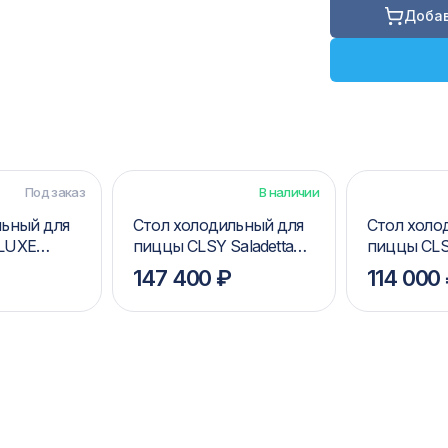
Добав
Под заказ
В наличии
льный для
Стол холодильный для
Стол холо
LUXE
пиццы CLSY Saladetta
пиццы CLSY
0
150 (камень)
120 (камен
147 400 ₽
114 000