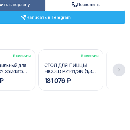
ить в корзину
Позвонить
Написать в Telegram
В наличии
В наличии
дильный для
СТОЛ ДЛЯ ПИЦЦЫ
СТОЛ Д
 Saladetta
HICOLD PZ1-11/GN (1/3H)
HICOLD 
ь)
(R290)
(R290)
 ₽
181 076 ₽
141 4