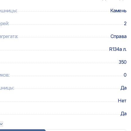
лешницы
:
Камень
ерей
:
2
грегата
:
Справа
:
R134a л.
350
иков
:
0
шницы
:
Да
Нет
Да