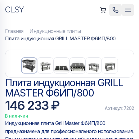
CLSY
ыть меню
Позвонить
Мен
Главная
Индукционные плиты
Плита индукционная GRILL MASTER Ф6ИП/800
Плита индукционная GRILL
MASTER Ф6ИП/800
146 233 ₽
Артикул:
7202
В наличии
Индукционная плита Grill Master Ф6ИП/800
предназначена для профессионального использования.