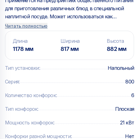
Применяется на предприятиях общественного питания
для приготовления различных блюд в специальной
наплитной посуде. Может использоваться как
самостоятельно, так и в составе технологических
Читать полностью
линий. Особенности: — Корпус плиты выполнен из
нержавеющей стали — Размер конфорки 340х320 мм
Длина
Ширина
Высота
— Сенсорное и механическое управление с ЖК-
1178 мм
817 мм
882 мм
дисплеем — 10 уровней мощности — Электронный
таймер — Режим непрерывного нагрева
Тип установки
:
Напольный
(безымпульсный режим) — Диаметр катушки 230 мм —
Минимальный диаметр посуды 100 мм — Разборная
Серия
:
800
конструкция плиты и подставки — Ножки подставки
Количество конфорок
:
6
окрашены в черный цвет
Тип конфорок
:
Плоская
Мощность конфорок
:
21 кВт
Конфорки разной мощности
:
Нет