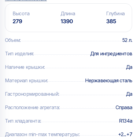
— Вместимость: 6 x GN1/3
— Панель управления: электронная
Высота
Длина
Глубина
279
1390
385
Технические характеристики:
Объем
:
52 л.
— Объем: 52 л.
Тип изделия
:
Для ингредиентов
— Тип изделия: Для ингредиентов
Наличие крышки
:
Да
— Наличие крышки: Да
Материал крышки
:
Нержавеющая сталь
— Материал крышки: Нержавеющая сталь
Гастронормированный
:
Да
Расположение агрегата
:
Справа
— Гастронормированный: Да
Тип хладагента
:
R134а
— Расположение агрегата: Справа
Диапазон min-max температуры
:
+2...+7