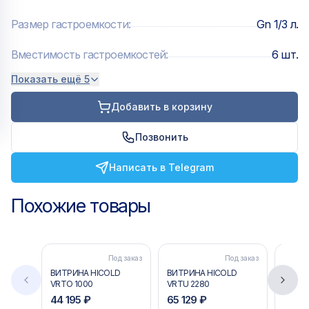
— Тип хладагента: R134а
Размер гастроемкости
:
Gn 1/3 л.
— Диапазон min-max температуры: 2
Вместимость гастроемкостей
:
6 шт.
— Размер гастроемкости: Gn 1/3 л.
Показать ещё 5
Добавить в корзину
— Вместимость гастроемкостей: 6 шт.
Позвонить
— Вид охлаждения: Статический
Написать в Telegram
— Высота: 279
Похожие товары
— Длина: 1390
— Глубина: 385
Под заказ
Под заказ
ВИТРИНА HICOLD
ВИТРИНА HICOLD
ВИТРИ
VRTO 1000
VRTU 2280
VRTU 
— Напряжение (V): 220
44 195 ₽
65 129 ₽
59 81