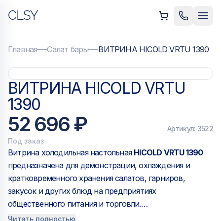
CLSY
ыть меню
Позвонить
Мен
Главная
Салат бары
ВИТРИНА HICOLD VRTU 1390
ВИТРИНА HICOLD VRTU
1390
52 696 ₽
Артикул:
3522
Под заказ
Витрина холодильная настольная
HICOLD VRTU 1390
предназначена для демонстрации, охлаждения и
кратковременного хранения салатов, гарниров,
закусок и других блюд на предприятиях
общественного питания и торговли.
Особенности:
Читать полностью