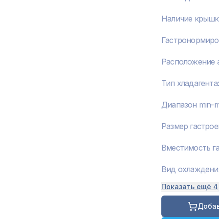
Наличие крышк
Гастронормир
Расположение а
Тип хладагента
Диапазон min-
Размер гастро
Вместимость г
Вид охлаждени
Показать ещё 4
Добав