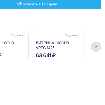
Написать в Telegram
Под заказ
Под заказ
HICOLD
ВИТРИНА HICOLD
ВИТРИН
VRTG 1425
VRTG 18
₽
63 641 ₽
70 33