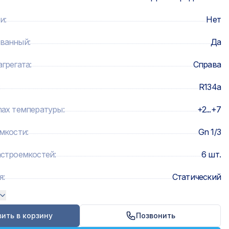
и
:
Нет
ованный
:
Да
грегата
:
Справа
:
R134а
max температуры
:
+2...+7
емкости
:
Gn 1/3
астроемкостей
:
6 шт.
я
:
Статический
ить в корзину
Позвонить