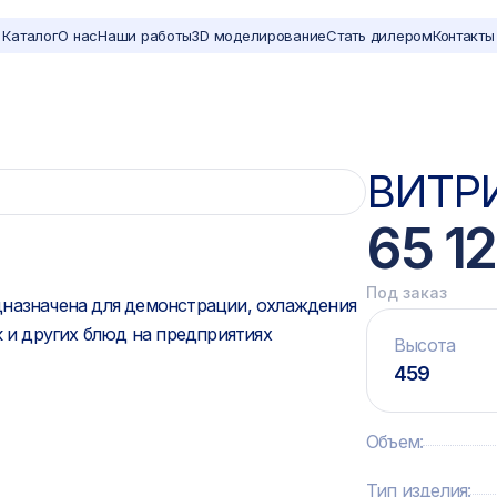
Каталог
О нас
Наши работы
3D моделирование
Стать дилером
Контакты
ВИТРИ
65 1
Под заказ
назначена для демонстрации, охлаждения
к и других блюд на предприятиях
Высота
459
Объем
:
Тип изделия
: