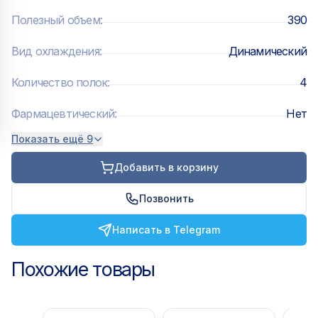
пультами дистанционного управления – важные опции
Полезный объем
:
390
шкафов. Внешние и внутренние обшивки
цельнозаливных корпусов шкафов Polair Bravo
Вид охлаждения
:
Динамический
выполнены из стали с полимерным покрытием
Количество полок
:
4
Фармацевтический
:
Нет
Показать ещё 9
Добавить в корзину
Позвонить
Написать в Telegram
Похожие товары