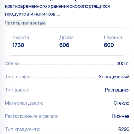
кратковременного хранения скоропортящихся
продуктов и напитков.
Холодильные шкафы Polair со стеклянными дверьми
Читать полностью
обеспечивают качественную экспозицию, надежное
хранение, удобство продаж напитков, продуктов,
Высота
Длина
Глубина
мороженого. Легкозаменяемый уплотнитель дверей с
1730
606
600
магнитной вставкой гарантирует полную
герметичность охлаждаемого пространства и
Объем
:
400 л.
простоту обслуживания. Стеклопакеты в алюминиевых
рамах обеспечивают отменную теплоизоляцию,
Тип шкафа
:
Холодильный
безукоризненный внешний вид, удобство и
Тип двери
:
Распашная
практичность. Механизм самозакрывания и
возможность изменения стороны открывания
Материал двери
:
Стекло
однодверных шкафов – для комфорта в
использовании. Полки из стальной проволоки с
Расположение агрегата
:
Нижнее
полимерным покрытием. Нагрузка на полку до 40 кг.
Тип хладагента
:
R290
Механические и электромеханические замки с