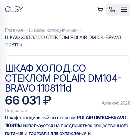
CLSY
ыть меню
Позвонить
Мен
Главная
Шкафы холодильные
ШКАФ ХОЛОД.СО СТЕКЛОМ POLAIR DM104-BRAVO
1108111d
ШКАФ ХОЛОД.СО
СТЕКЛОМ POLAIR DM104-
BRAVO 1108111d
66 031 ₽
Артикул:
2028
Под заказ
Шкаф холодильный со стеклом
POLAIR DM104-BRAVO
1108111d
используется на предприятиях общественного
питания и торговли для охлаждения и