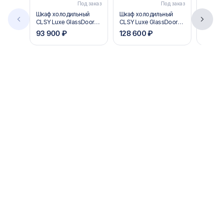
Под заказ
Под заказ
Шкаф холодильный
Шкаф холодильный
Шкаф 
CLSY Luxe GlassDoor
CLSY Luxe GlassDoor
Polair
500
1000
93 900 ₽
128 600 ₽
139 3