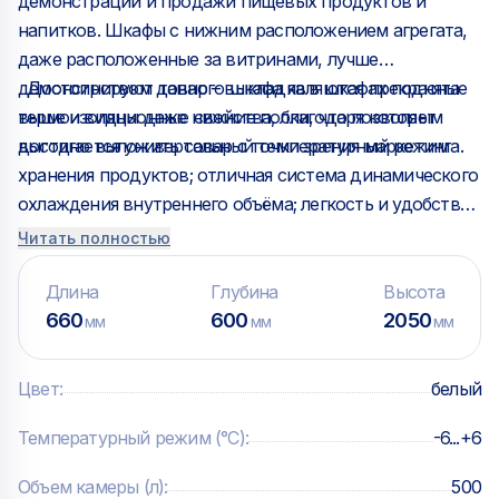
демонстрации и продажи пищевых продуктов и
напитков. Шкафы с нижним расположением агрегата,
даже расположенные за витринами, лучше
демонстрируют товар – выкладка в шкафах поднята
Достоинством данного шкафа являются прекрасные
выше и видны даже нижние полки, что позволяет
термоизоляционные свойства, благодаря которым
выгодно выложить товар с точки зрения маркетинга.
достигается универсальный температурный режим
хранения продуктов; отличная система динамического
охлаждения внутреннего объёма; легкость и удобство
в обслуживании и эксплуатации. Применение
Читать полностью
светодиодной подсветки обеспечивает великолепное
освещение выкладки товара, большой срок службы и
Длина
Глубина
Высота
низкое энергопотребление.
660
600
2050
мм
мм
мм
Цвет
:
белый
Температурный режим (°C)
:
-6...+6
Объем камеры (л)
:
500