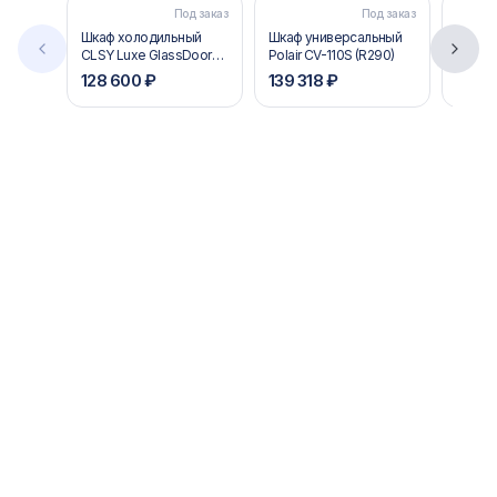
Под заказ
Под заказ
Шкаф холодильный
Шкаф универсальный
ШКАФ
CLSY Luxe GlassDoor
Polair CV-110S (R290)
СТЕКЛ
1000
DM104
128 600 ₽
139 318 ₽
66 03