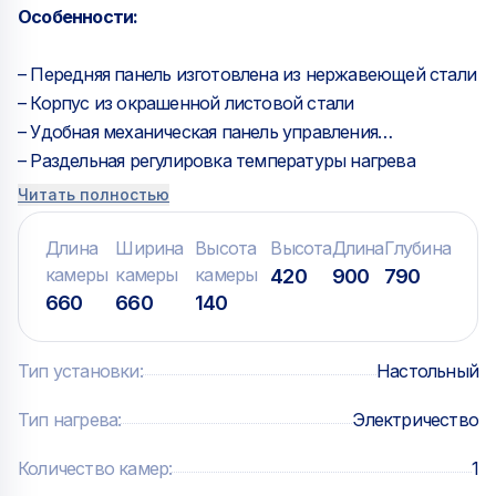
Особенности:
– Передняя панель изготовлена из нержавеющей стали
– Корпус из окрашенной листовой стали
– Удобная механическая панель управления
– Раздельная регулировка температуры нагрева
верхних и нижних ТЭНов
Читать полностью
– Под из огнеупорного камня
– Внутреннее освещение
Длина
Ширина
Высота
Высота
Длина
Глубина
камеры
камеры
камеры
– Дверца со смотровым окном
420
900
790
660
660
140
Тип установки
:
Настольный
Тип нагрева
:
Электричество
Количество камер
:
1