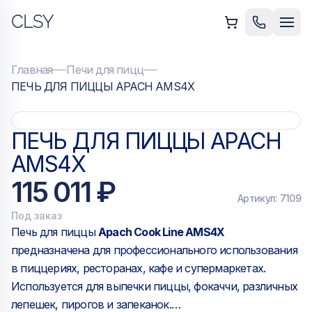
CLSY
ыть меню
Позвонить
Мен
Главная
Печи для пицц
ПЕЧЬ ДЛЯ ПИЦЦЫ APACH AMS4X
ПЕЧЬ ДЛЯ ПИЦЦЫ APACH
AMS4X
115 011 ₽
Артикул:
7109
Под заказ
Печь для пиццы
Apach Cook Line AMS4X
предназначена для профессионального использования
в пиццериях, ресторанах, кафе и супермаркетах.
Используется для выпечки пиццы, фокаччи, различных
лепешек, пирогов и запеканок.