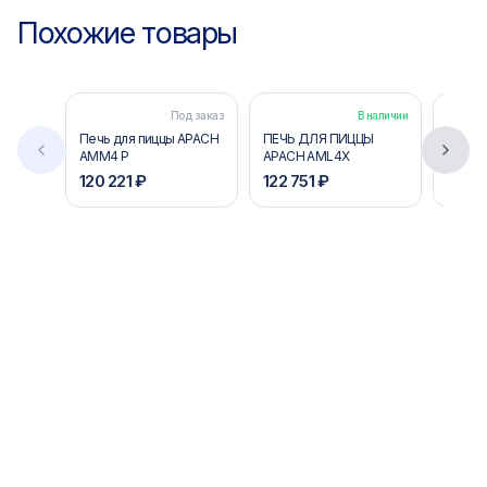
Похожие товары
Под заказ
В наличии
Печь для пиццы APACH
ПЕЧЬ ДЛЯ ПИЦЦЫ
ПЕЧЬ 
AMM4 P
APACH AML4X
APACH
120 221 ₽
122 751 ₽
330 