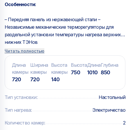
Особенности:
– Передняя панель из нержавеющей стали –
Независимые механические терморегуляторы для
раздельной установки температуры нагрева верхних и
нижних ТЭНов
– Диапазон регулировки температуры: +50…+500 С
Читать полностью
– Подсветка камеры
– Дверца со смотровым окном
Длина
Ширина
Высота
Высота
Длина
Глубина
камеры
камеры
камеры
750
1010
850
720
720
140
Тип установки
:
Настольный
Тип нагрева
:
Электричество
Количество камер
:
2