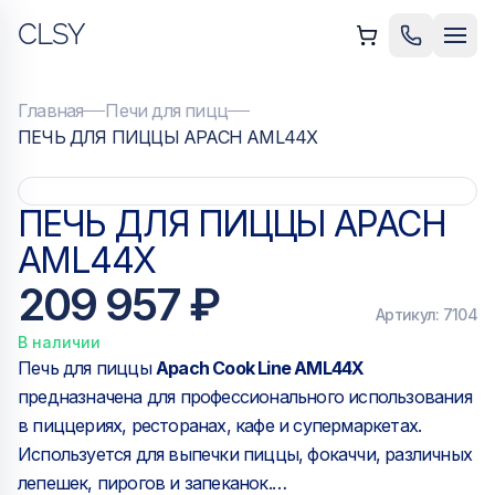
CLSY
ыть меню
Позвонить
Мен
Главная
Печи для пицц
ПЕЧЬ ДЛЯ ПИЦЦЫ APACH AML44X
ПЕЧЬ ДЛЯ ПИЦЦЫ APACH
AML44X
209 957 ₽
Артикул:
7104
В наличии
Печь для пиццы
Apach Cook Line AML44X
предназначена для профессионального использования
в пиццериях, ресторанах, кафе и супермаркетах.
Используется для выпечки пиццы, фокаччи, различных
лепешек, пирогов и запеканок.