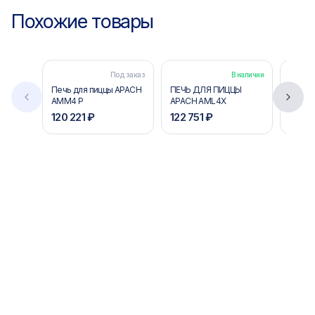
Похожие товары
Под заказ
В наличии
Печь для пиццы APACH
ПЕЧЬ ДЛЯ ПИЦЦЫ
ПЕЧЬ 
AMM4 P
APACH AML4X
APACH
120 221 ₽
122 751 ₽
330 