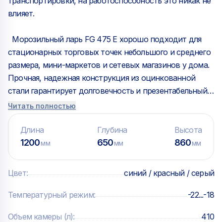
транспортировки, на работоспособность это никак не
влияет.
Морозильный ларь FG 475 E хорошо подходит для
стационарных торговых точек небольшого и среднего
размера, мини-маркетов и сетевых магазинов у дома.
Прочная, надежная конструкция из оцинкованной
стали гарантирует долговечность и презентабельный
внешний вид. Изогнутые стеклянные шторки с ярким
Читать полностью
верхним профилем из ударопрочного, морозостойкого
пластика и дополнительным уплотнителем позволяют
Длина
Глубина
Высота
оптимально представить товар покупателю и
1200
650
860
мм
мм
мм
сохранить заданную температуру хранения
продуктов.
Цвет
:
синий / красный / серый
Температурный режим
:
-22...-18
Объем камеры (л)
:
410