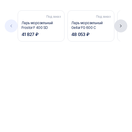
Под заказ
Под заказ
Ларь морозильный
Ларь морозильный
Ларь 
Frostor F 400 SD
Gellar FG 600 C
Gellar
41 827 ₽
48 053 ₽
39 7