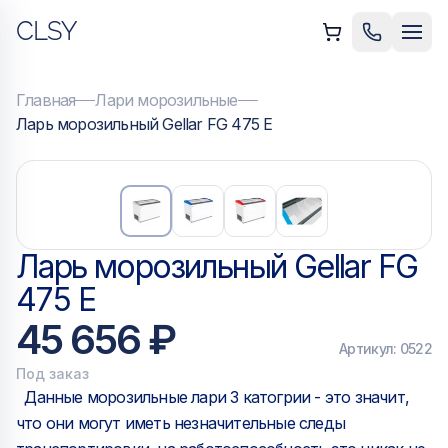
CLSY
ыть меню
Позвонить
Мен
Главная
Лари морозильные
Ларь морозильный Gellar FG 475 E
Ларь морозильный Gellar FG
475 E
45 656 ₽
Артикул:
0522
Под заказ
Данные морозильные лари 3 катогрии - это значит,
что они могут иметь незначительные следы