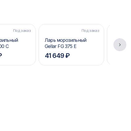
Под заказ
Под заказ
зильный
Ларь морозильный
Ларь м
00 C
Gellar FG 375 E
Gellar F
₽
41 649 ₽
45 65