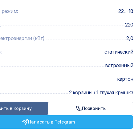
й режим
:
-22...-18
:
220
ектроэнергии (кВт)
:
2,0
я
:
статический
встроенный
картон
2 корзины / 1 глухая крышка
ить в корзину
Позвонить
Написать в Telegram