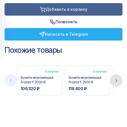
Добавить в корзину
Позвонить
Написать в Telegram
Похожие товары
В наличии
В наличии
Бонета морозильная
Бонета морозильная
Бонет
Frostor F 2000 B
Frostor F 2500 B
Frosto
106 320 ₽
118 400 ₽
122 5