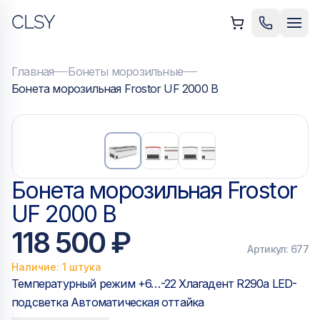
CLSY
ыть меню
Позвонить
Мен
Главная
Бонеты морозильные
Бонета морозильная Frostor UF 2000 B
Бонета морозильная Frostor
UF 2000 B
118 500 ₽
Артикул:
677
Наличие: 1 штука
Температурный режим +6…-22 Хлагадент R290a LED-
подсветка Автоматическая оттайка