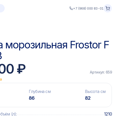
+7 (968) 000 83-01
 морозильная Frostor F
B
400 ₽
Артикул:
659
ка
Глубина см
Высота см
86
82
бъём (л)
:
1210