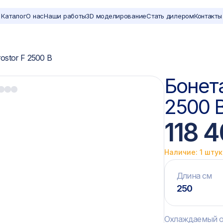
Каталог
О нас
Наши работы
3D моделирование
Стать дилером
Контакты
ostor F 2500 B
Бонета
2500 
118 
Наличие: 1 шту
Длина см
250
Охлаждаемый о