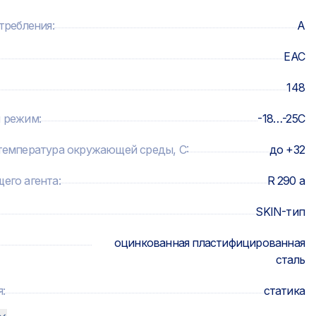
требления
:
А
ЕАС
148
й режим
:
-18…-25C
температура окружающей среды, C
:
до +32
его агента
:
R 290 a
SKIN-тип
оцинкованная пластифицированная
сталь
я
:
статика