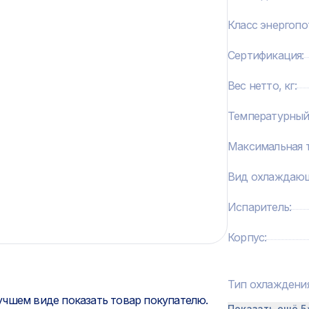
Класс энергопо
Сертификация
:
Вес нетто, кг
:
Температурны
Максимальная 
Вид охлаждающ
Испаритель
:
Корпус
:
Тип охлаждени
учшем виде показать товар покупателю.
Показать ещё 5