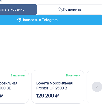
ить в корзину
Позвонить
Написать в Telegram
В наличии
В наличии
розильная
Бонета морозильная
Бонета 
2500 BE
Frostor UF 2500 B
Frostor
 ₽
129 200 ₽
118 50