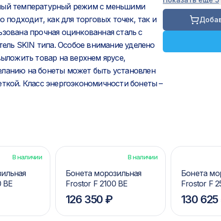
нный температурный режим с меньшими
о подходит, как для торговых точек, так и
Добав
ьзована прочная оцинкованная сталь с
ель SKIN типа. Особое внимание уделено
выложить товар на верхнем ярусе,
еланию на бонеты может быть установлен
еткой. Класс энергоэкономичности бонеты –
В наличии
В наличии
зильная
Бонета морозильная
Бонета мо
0 BE
Frostor F 2100 BE
Frostor F 
126 350 ₽
130 625