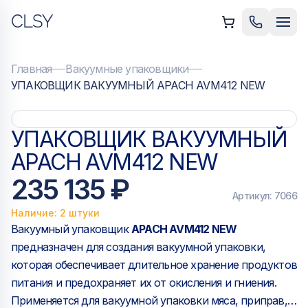
CLSY
ыть меню
Позвонить
Мен
Главная
Вакуумные упаковщики
УПАКОВЩИК ВАКУУМНЫЙ APACH AVM412 NEW
УПАКОВЩИК ВАКУУМНЫЙ
APACH AVM412 NEW
235 135 ₽
Артикул:
7066
Наличие: 2 штуки
Вакуумный упаковщик
APACH AVM412 NEW
предназначен для создания вакуумной упаковки,
которая обеспечивает длительное хранение продуктов
питания и предохраняет их от окисления и гниения.
Применяется для вакуумной упаковки мяса, приправ,