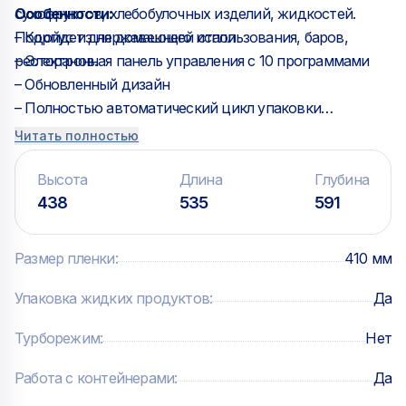
сухофруктов, хлебобулочных изделий, жидкостей.
Особенности:
Подойдет для домашнего использования, баров,
– Корпус из нержавеющей стали
ресторанов.
– Электронная панель управления с 10 программами
– Обновленный дизайн
– Полностью автоматический цикл упаковки
– Автоматический запуск цикла при закрытии крышки
Читать полностью
– Бесшовная вакуумная камера
– Открывающийся корпус для легкого доступа к
Высота
Длина
Глубина
внутренним компонентам
438
535
591
– Размеры камеры: 435х435х180 мм
– Максимальная ширина пакета: 400 мм
Размер пленки
:
410 мм
Комплектация:
– Наклонная полка для жидких продуктов
Упаковка жидких продуктов
:
Да
– Устройство для вакуумирования вне камеры
Турборежим
:
Нет
Работа с контейнерами
:
Да