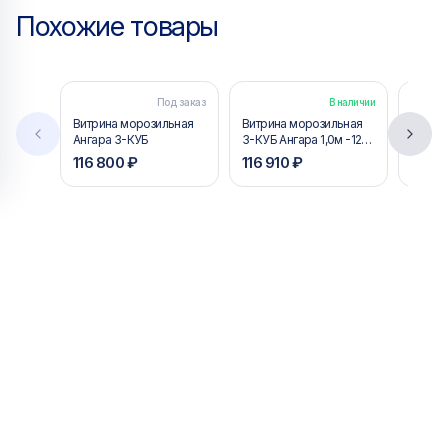
Похожие товары
Под заказ
В наличии
Витрина морозильная
Витрина морозильная
Витри
Ангара 3-КУБ
3-КУБ Ангара 1,0м -12-
3-КУБ 
15
15
116 800 ₽
116 910 ₽
123 4